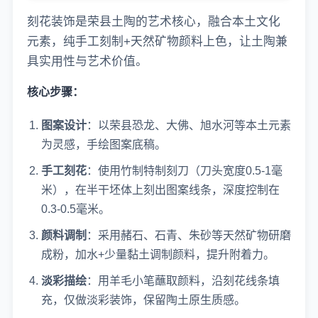
刻花装饰是荣县土陶的艺术核心，融合本土文化
元素，纯手工刻制+天然矿物颜料上色，让土陶兼
具实用性与艺术价值。
核心步骤：
图案设计
：以荣县恐龙、大佛、旭水河等本土元素
为灵感，手绘图案底稿。
手工刻花
：使用竹制特制刻刀（刀头宽度0.5-1毫
米），在半干坯体上刻出图案线条，深度控制在
0.3-0.5毫米。
颜料调制
：采用赭石、石青、朱砂等天然矿物研磨
成粉，加水+少量黏土调制颜料，提升附着力。
淡彩描绘
：用羊毛小笔蘸取颜料，沿刻花线条填
充，仅做淡彩装饰，保留陶土原生质感。