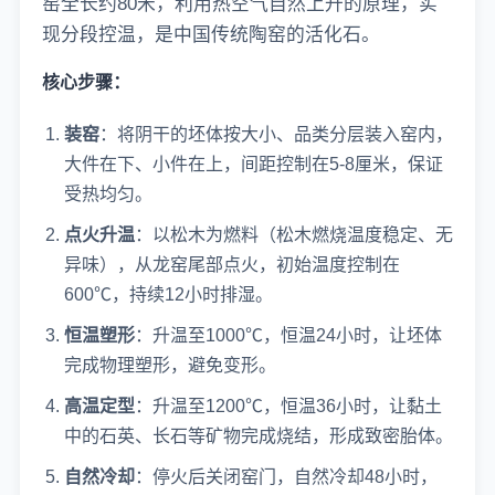
窑全长约80米，利用热空气自然上升的原理，实
现分段控温，是中国传统陶窑的活化石。
核心步骤：
装窑
：将阴干的坯体按大小、品类分层装入窑内，
大件在下、小件在上，间距控制在5-8厘米，保证
受热均匀。
点火升温
：以松木为燃料（松木燃烧温度稳定、无
异味），从龙窑尾部点火，初始温度控制在
600℃，持续12小时排湿。
恒温塑形
：升温至1000℃，恒温24小时，让坯体
完成物理塑形，避免变形。
高温定型
：升温至1200℃，恒温36小时，让黏土
中的石英、长石等矿物完成烧结，形成致密胎体。
自然冷却
：停火后关闭窑门，自然冷却48小时，