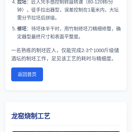
拉坯
：匠人凭手感控制转盘转速（80-120转/分
钟），徒手拉出器型，误差控制在1毫米内，大坛
需分节拉坯后拼接。
修坯
：待坯体半干时，用竹制修坯刀精细修整，确
定器型最终尺寸和表面平整度。
一名熟练的制坯匠人，仅能完成2-3个1000斤级储
酒坛的制坯工作，足见该工艺的耗时与精细度。
返回首页
龙窑烧制工艺