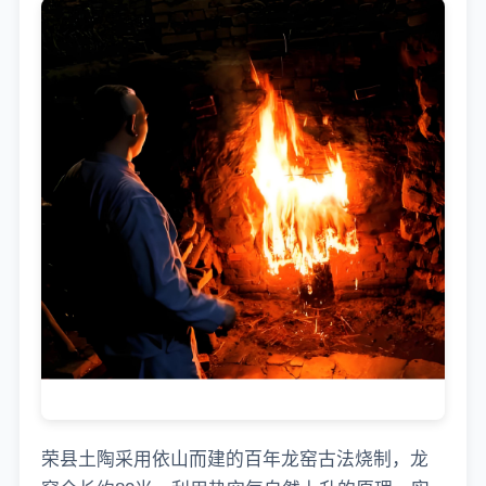
荣县土陶采用依山而建的百年龙窑古法烧制，龙